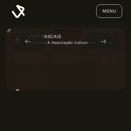
MENU
VISIT CASCAIS
Cascais - A Associação Cultural de Cascais
V-SHOW®
IMAGENS CGI
Ver projeto
VIRIATO