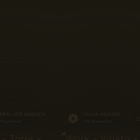
Riva - Office Supplies
Salgueiros
Sanindusa
Santos Monteiro
SBM
SIMPLYCERAM
Teto Vinílico
VA Properties
RRALVES GARDEN
VILLA HEAVEN
Vanguard Properties
Properties
VA Properties
Viriato & Viriato S.A.