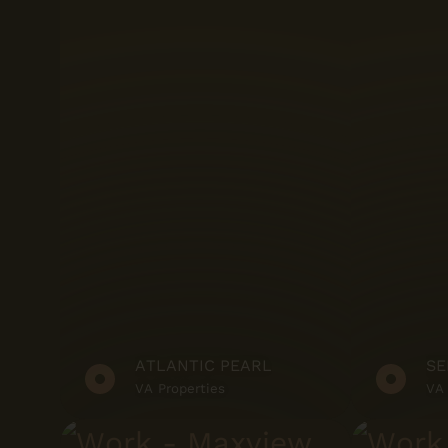
ATLANTIC PEARL
SE
VA Properties
VA 