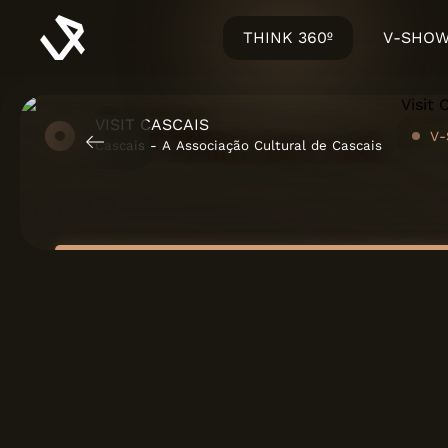
THINK 360º
V-SHO
LA HEAVEN
VISIT CASCAIS
URB-Y
IMAGENS CGI
operties
Cascais - A Associação Cultural de Cascais
Sanindusa