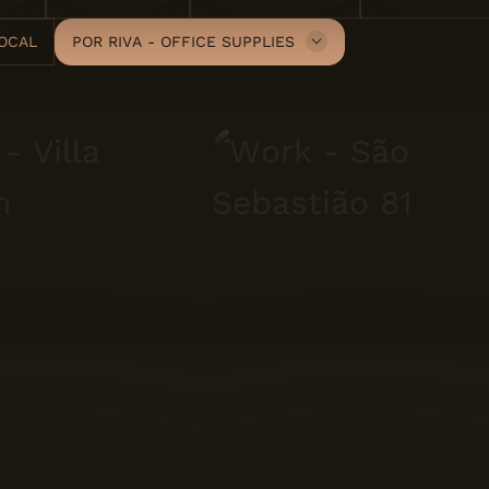
OCAL
POR
RIVA - OFFICE SUPPLIES
A Cimenteira do
Louro
Artinox
Carlos Natal
Cascais - A
Associação Cultural
de Cascais
Expoluso
Gresart
Italbox