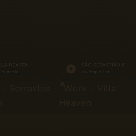
J'Dias
JMS
Love Tiles
Margres
MHR
LLA HEAVEN
SÃO SEBASTIÃO 81
ORION - Real Estate
Properties
VA Properties
Developments
Panariagroup
Deutschland GmbH
Panóplia Urbana
Porcel
Revigres