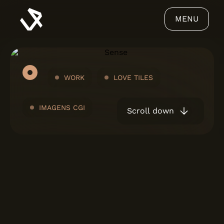
MENU
WORK
LOVE TILES
IMAGENS CGI
Scroll down
VIRIATO